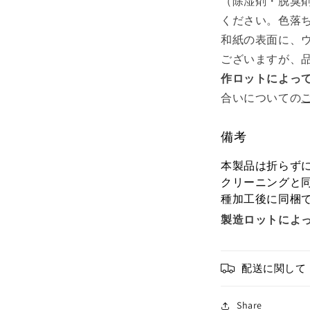
（除湿剤・脱臭
ください。色落
和紙の表面に、
ございますが、
作ロットによっ
合いについての
備考
本製品は折らず
クリーニングと
種加工後に同梱
製造ロットによ
配送に関して
Share