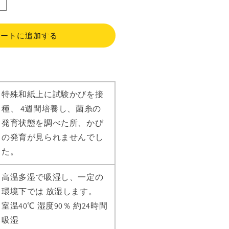
純
正
和
カートに追加する
紙
た
と
う
文
特殊和紙上に試験かびを接
庫
種、 4週間培養し、菌糸の
の
発育状態を調べた所、かび
数
の発育が見られませんでし
量
を
た。
増
や
高温多湿で吸湿し、一定の
す
環境下では 放湿します。
室温40℃ 湿度90％ 約24時間
吸湿