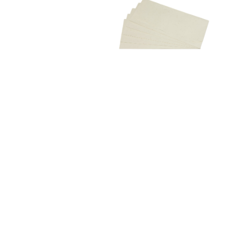
開
ル
く
で
メ
デ
ィ
ア
(4)
を
モ
開
ー
く
ダ
ル
で
メ
デ
ィ
ア
(6)
を
開
く