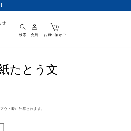
料】
ロ
カ
グ
らせ
ー
イ
ト
ン
紙たとう文
クアウト時に計算されます。