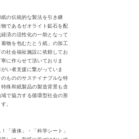
和紙の伝統的な製法を引き継
産物であるゼオライト鉱石を配
域経済の活性化の一助となって
「着物を包むたとう紙」の加工
市の社会福祉施設に依頼してお
丁寧に作らせて頂いておりま
障がい者支援に繋がっていま
そのもののサステイナブルな特
、特殊和紙製品の製造背景も含
地域で協力する循環型社会の形
ます。
ん！「液体」・「科学シート」