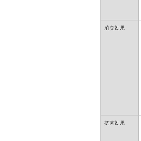
開
ー
く
ダ
ル
で
メ
消臭効果
デ
ィ
ア
(5)
を
開
く
抗菌効果