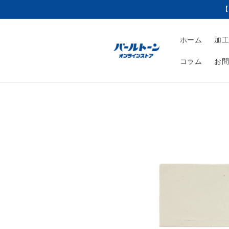
コンテ
【
ンツに
進む
ホーム
加
コラム
お
商品情
報にス
キップ