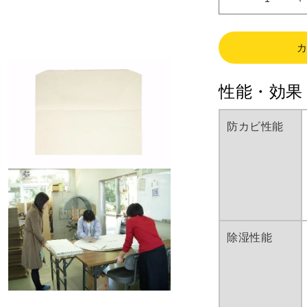
純
正
和
紙
た
性能・効果
と
う
文
防カビ性能
庫
の
数
モ
量
ー
ダ
を
ル
減
で
ら
メ
除湿性能
デ
す
ィ
ア
(3)
を
モ