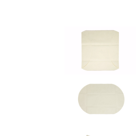
モ
ー
ダ
ル
で
メ
デ
ィ
ア
モ
(1)
ー
を
ダ
開
ル
く
で
メ
デ
ィ
ア
モ
(2)
ー
を
ダ