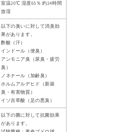
室温20℃ 湿度65％ 約24時間
放湿
以下の臭いに対して消臭効
果があります。
酢酸（汗）
インドール（便臭）
アンモニア臭（尿臭・疲労
臭）
ノネナール（加齢臭）
ホルムアルデヒド（新築
臭・有害物質）
イソ吉草酸（足の悪臭）
以下の菌に対して抗菌効果
があります。
試験菌種：黄色ブドウ球